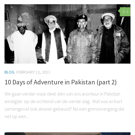
0
BLOG
FEBRUARY 12, 2011
10 Days of Adventure in Pakistan (part 2)
We gaan verder waar deel één van ons avontuur in Pakistan
eindigde: op de ochtend van de vierde dag. Wat was er kort
samengevat ook alweer gebeurd? Na een grensovergang die
net op een...