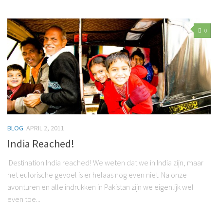
0
BLOG
APRIL 2, 2011
India Reached!
Destination India reached! We weten dat we in India zijn, maar
het euforische gevoel is er helaas nog even niet. Na onze
avonturen en alle indrukken in Pakistan zijn we eigenlijk wel
even toe...