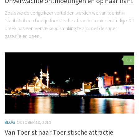
Onverwachte ontmoetingen en op naar Iran!
Zoals we de vorige keer vertelden werden we van toerist in
Istanbul al een beetje toeristische attractie in midden Turkije. Dit
bleek pas een eerste kennismaking te zijn met de super
gastvrije en open...
0
BLOG
OCTOBER 10, 2010
Van Toerist naar Toeristische attractie