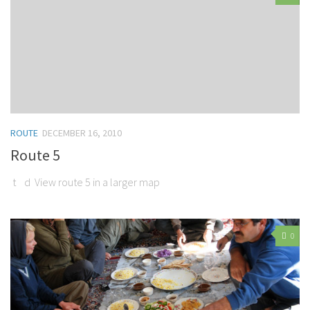
ROUTE
DECEMBER 16, 2010
Route 5
t d View route 5 in a larger map
0