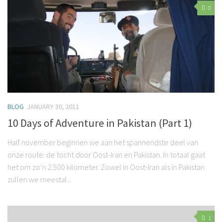
0
BLOG
JANUARY 30, 2011
10 Days of Adventure in Pakistan (Part 1)
Half november beginnen we aan het spannendste deel van
onze route: de tocht door Oost-Iran en Pakistan. In totaal gaat
het om zo’n 2.500 kilometer. Zowel in Oost-Iran als in Pakistan
zullen we meestal...
1