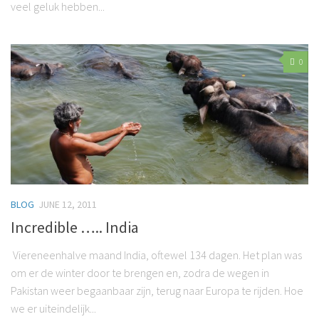
veel geluk hebben...
0
BLOG
JUNE 12, 2011
Incredible ….. India
Viereneenhalve maand India, oftewel 134 dagen. Het plan was
om er de winter door te brengen en, zodra de wegen in
Pakistan weer begaanbaar zijn, terug naar Europa te rijden. Hoe
we er uiteindelijk...