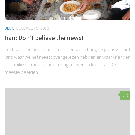
BLOG
DECEMBER 9, 2010
Iran: Don’t believe the news!
Toch wel een beetje nerveus rijden we richting de grens van het
land waar we het meest over gelezen hebben en waar vrienden
en familie de meeste bedenkingen over hadden: Iran. De
meeste beelden...
0