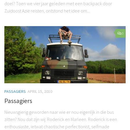
doel? Toen we vier jaar geleden met een backpack door
Zuidoost Azië reisten, ontstond het idee om...
0
PASSAGIERS
APRIL 15, 2010
Passagiers
Nieuwsgierig geworden naar wie er nou eigenlijk in die bus
zitten? Nou dat zijn wij: Roderick en Marleen. Roderick is een
enthousiaste, ietwat chaotische perfectionist, selfmade