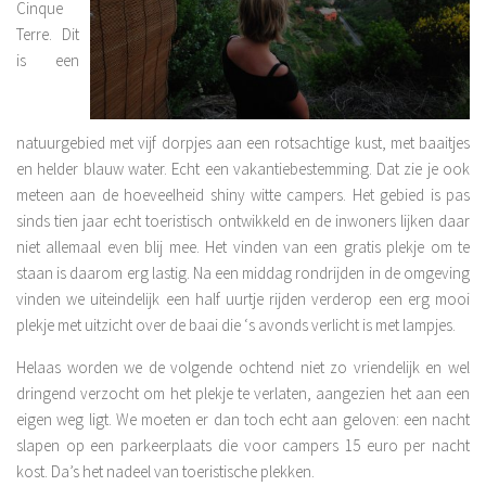
Cinque
Terre. Dit
is een
natuurgebied met vijf dorpjes aan een rotsachtige kust, met baaitjes
en helder blauw water. Echt een vakantiebestemming. Dat zie je ook
meteen aan de hoeveelheid shiny witte campers. Het gebied is pas
sinds tien jaar echt toeristisch ontwikkeld en de inwoners lijken daar
niet allemaal even blij mee. Het vinden van een gratis plekje om te
staan is daarom erg lastig. Na een middag rondrijden in de omgeving
vinden we uiteindelijk een half uurtje rijden verderop een erg mooi
plekje met uitzicht over de baai die ‘s avonds verlicht is met lampjes.
Helaas worden we de volgende ochtend niet zo vriendelijk en wel
dringend verzocht om het plekje te verlaten, aangezien het aan een
eigen weg ligt. We moeten er dan toch echt aan geloven: een nacht
slapen op een parkeerplaats die voor campers 15 euro per nacht
kost. Da’s het nadeel van toeristische plekken.