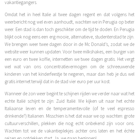
vakantiegangers.
Omdat het in heel Italie al twee dagen regent en dat volgens het
weerbericht nog wel even aanhoudt, wachten we in Perugia op beter
weer. Een stad is dan toch geschikter om de tijd te doden. En Perugia
blijkt ook nog eens een erg mooie, alternatieve, studentenstad te zijn.
We brengen weer twee dagen door in de Mc Donald’s, zodat we de
website weer kunnen updaten. Voor twee milkshakes, een burger van
een euro en twee koffie, internetten we twee dagen gratis. Het vergt
wel wat van ons concentratievermogen om de schreeuwende
kinderen van het kinderfeestje te negeren, maar dan heb je dus wel
gratis internet terwijl dat in de stad vier euro per uur kost.
Wanneer de zon weer begint te schijnen rijden we verder naar wat het
echte Italië schijnt te zijn: Zuid Italië. We kijken uit naar het echte
Italiaanse leven en de temperamentevolle (of te veel espresso
drinkende?) Italianen. Misschien is het dat waar we op wachten: grote
cultuurverschillen, plekken die nog echt onbekend zijn voor ons.
Wachten tot we de vakantieplekjes achter ons laten en het échte
reizen en ontdekken start. Ja, we gaan beginnen!