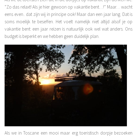
“Zo das relaxt! Als je hier gewoon op vakantie bent…!” Maar… wacht
eens even.. dat zijn wij in principe ook! Maar dan een jaar lang. Dat is
soms moeilijk te beseffen. Het voelt namelijk niet altijd alsof je op
vakantie bent: een jaar reizen is natuurlijk ook wel wat anders. Ons
budget is beperkt en we hebben geen duidelijk plan.
Als we in Toscane een mooi maar erg toeristisch dorpje bezoeken