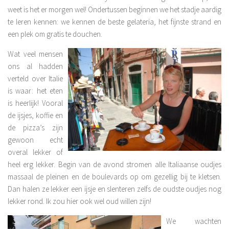
weet is het er morgen wel! Ondertussen beginnen we het stadje aardig
te leren kennen: we kennen de beste gelateria, het fijnste strand en
een plek om gratis te douchen.
Wat veel mensen
ons al hadden
verteld over Italie
is waar: het eten
is heerlijk! Vooral
de ijsjes, koffie en
de pizza’s zijn
gewoon echt
overal lekker of
heel erg lekker. Begin van de avond stromen alle Italiaanse oudjes
massaal de pleinen en de boulevards op om gezellig bij te kletsen.
Dan halen ze lekker een ijsje en slenteren zelfs de oudste oudjes nog
lekker rond. Ik zou hier ook wel oud willen zijn!
We wachten