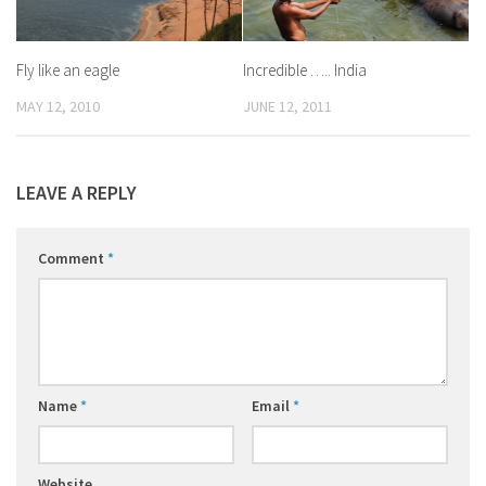
Fly like an eagle
Incredible ….. India
MAY 12, 2010
JUNE 12, 2011
LEAVE A REPLY
Comment
*
Name
*
Email
*
Website