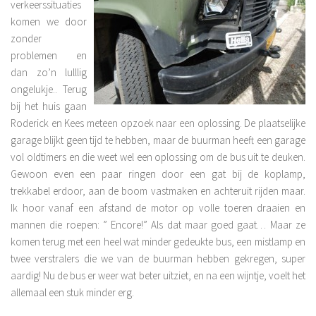
verkeerssituaties
komen we door
zonder
problemen en
dan zo’n lulllig
ongelukje.. Terug
bij het huis gaan
Roderick en Kees meteen opzoek naar een oplossing. De plaatselijke
garage blijkt geen tijd te hebben, maar de buurman heeft een garage
vol oldtimers en die weet wel een oplossing om de bus uit te deuken.
Gewoon even een paar ringen door een gat bij de koplamp,
trekkabel erdoor, aan de boom vastmaken en achteruit rijden maar.
Ik hoor vanaf een afstand de motor op volle toeren draaien en
mannen die roepen: ” Encore!” Als dat maar goed gaat… Maar ze
komen terug met een heel wat minder gedeukte bus, een mistlamp en
twee verstralers die we van de buurman hebben gekregen, super
aardig! Nu de bus er weer wat beter uitziet, en na een wijntje, voelt het
allemaal een stuk minder erg.