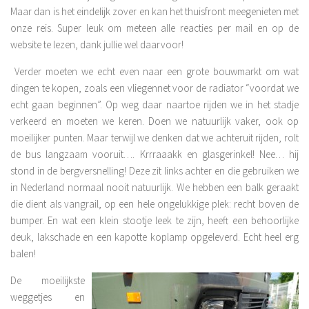
Maar dan is het eindelijk zover en kan het thuisfront meegenieten met
onze reis. Super leuk om meteen alle reacties per mail en op de
website te lezen, dank jullie wel daarvoor!
Verder moeten we echt even naar een grote bouwmarkt om wat
dingen te kopen, zoals een vliegennet voor de radiator “voordat we
echt gaan beginnen”. Op weg daar naartoe rijden we in het stadje
verkeerd en moeten we keren. Doen we natuurlijk vaker, ook op
moeilijker punten. Maar terwijl we denken dat we achteruit rijden, rolt
de bus langzaam vooruit…. Krrraaakk en glasgerinkel! Nee… hij
stond in de bergversnelling! Deze zit links achter en die gebruiken we
in Nederland normaal nooit natuurlijk. We hebben een balk geraakt
die dient als vangrail, op een hele ongelukkige plek: recht boven de
bumper. En wat een klein stootje leek te zijn, heeft een behoorlijke
deuk, lakschade en een kapotte koplamp opgeleverd. Echt heel erg
balen!
De moeilijkste
weggetjes en