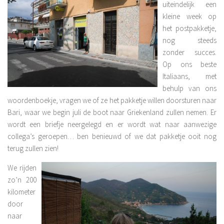
uiteindelijk een
kleine week op
het postpakketje,
nog steeds
zonder succes.
Op ons beste
Italiaans, met
behulp van ons
woordenboekje, vragen we of ze het pakketje willen doorsturen naar
Bari, waar we begin juli de boot naar Griekenland zullen nemen. Er
wordt een briefje neergelegd en er wordt wat naar aanwezige
collega’s geroepen… ben benieuwd of we dat pakketje ooit nog
terug zullen zien!
We rijden
zo’n 200
kilometer
door
naar