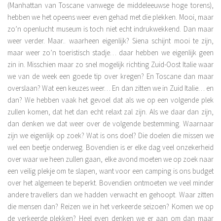
(Manhattan van Toscane vanwege de middeleeuwse hoge torens),
hebben we het opeens weer even gehad met die plekken. Mooi, maar
zo’n openlucht museum is toch niet echt indrukwekkend. Dan maar
weer verder. Maar.. waarheen eigenlijk? Siena schijnt mooi te zijn,
maar weer zo’n toeristisch stadje… daar hebben we eigenlijk geen
zin in. Misschien maar zo snel mogelijk richting Zuid-Oost Italie waar
we van de week een goede tip over kregen? En Toscane dan maar
overslaan? Wat een keuzes weer… En dan zitten we in Zuid Italie… en
dan? We hebben vaak het gevoel dat als we op een volgende plek
zullen komen, dat het dan echt relaxt zal zijn. Als we daar dan zijn,
dan denken we dat weer over de volgende bestemming. Waarnaar
zijn we eigenlijk op zoek? Wat is ons doel? Die doelen die missen we
wel een beetje onderweg. Bovendien is er elke dag veel onzekerheid
over waar we heen zullen gaan, elke avond moeten we op zoek naar
een veilig plekje om te slapen, want voor een camping is ons budget
over het algemeen te beperkt. Bovendien ontmoeten we veel minder
andere travellers dan we hadden verwacht en gehoopt. Waar zitten
die mensen dan? Reizen we in het verkeerde seizoen? Komen we op
de verkeerde plekken? Heel even denken we er aan om dan maar