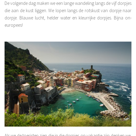
De volgende dag maken we een lange wandeling langs de vijf dorpjes
die aan de kust liggen. We lopen langs de rotskust van dorpje naar
dorpje. Blauwe lucht, helder water en kleurrijke dorpjes. Bijna on-
europees!
Als we de toeristen zien die in die dorpjes op vakantie zijn denken we: