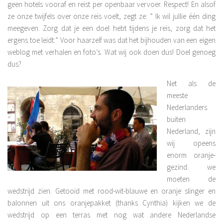
geen hotels vooraf en reist per openbaar vervoer. Respect! En alsof
ze onze twijfels over onze reis voelt, zegt ze: ” Ik wil jullie één ding
meegeven. Zorg dat je een doel hebt tijdens je reis, zorg dat het
ergens toe leidt:” Voor haarzelf was dat het bijhouden van een eigen
weblog met verhalen en foto’s. Wat wij ook doen dus! Doel genoeg
dus?
Net als de
meeste
Nederlanders
buiten
Nederland, zijn
wij opeens
enorm oranje-
gezind: we
moeten de
wedstrijd zien. Getooid met rood-wit-blauwe en oranje slinger en
balonnen uit ons oranjepakket (thanks Cynthia) kijken we de
wedstrijd op een terras met nog wat andere Nederlandse