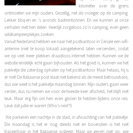
kilometer over de grens
ontmoeten we mijn ouders. Gezellig, net als vroeger op de camping.
Lekker bbq-en en ‘s avonds badmintonnen. En we kunnen al onze
verhalen met hen delen. Heerlijk zorgeloos zo’n camping, even geen
wildkampeerplekjes zoeken.
Vanuit Nederland hebben we naar het postkantoor in Ceriale een wifi-
antenne (niet te koop lokaal) aangetekend laten verzenden, zodat
we op veel meer plekken draadloos internet hebben. Kunnen we de
website eindelijk echt gaan bijhouden. Als het goed is, kunnen we het
pakketje die zaterdag ophalen op het postkantoor. Maar helaas, hij is
er niet! De Italiaanse post staat niet bekend als de meest betrouwbare,
dus wie weet is het pakketje maandag binnen. Mijn ouders gaan weer
verder, dus nu nemen we voor de tweede keer afscheid, het blijft niet
leuk. Maar erg fijn om hen even gezien te hebben tijdens onze reis.
Leuk dat jullie er waren! (Who’s next?!)
We parkeren een nachtje in de stad, in afwachting van het pakketje.
Die maandag is het er nog steeds niet en bovendien is het niet
traceerbaar in het Italiaanse systeem. Maar we geven niet op, wie