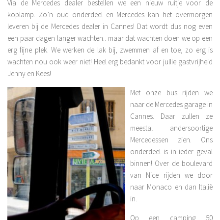
Via de Mercedes dealer bestellen we een nieuw ruitje voor de
koplamp. Zo’n oud onderdeel en Mercedes kan het overmorgen
leveren bij de Mercedes dealer in Cannes! Dat wordt dus nog even
een paar dagen langer wachten.. maar dat wachten doen we op een
erg fijne plek. We werken de lak bij, zwemmen af en toe, zo erg is
wachten nou ook weer niet! Heel erg bedankt voor jullie gastvrijheid
Jenny en Kees!
Met onze bus rijden we
naar de Mercedes garage in
Cannes. Daar zullen ze
meestal andersoortige
Mercedessen zien. Ons
onderdeel is in ieder geval
binnen! Over de boulevard
van Nice rijden we door
naar Monaco en dan Italië
in.
Op een camping 50