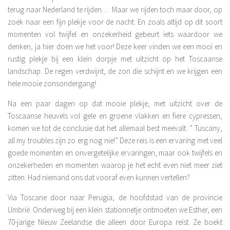
terug naar Nederland te rijden… Maar we rijden toch maar door, op
zoek naar een fijn plekje voor de nacht. En zoals altijd op dit soort
momenten vol twijfel en onzekerheid gebeurt iets waardoor we
denken, ja hier doen we het voor! Deze keer vinden we een mooi en
rustig plekje bij een klein dorpje met uitzicht op het Toscaanse
landschap. De regen verdwijnt, de zon die schijnt en we krijgen een
hele mooie zonsondergang!
Na een paar dagen op dat mooie plekje, met uitzicht over de
Toscaanse heuvels vol gele en groene vlakken en fiere cypressen,
komen we tot de conclusie dat het allemaal best meevalt: ” Tuscany,
all my troubles zijn zo erg nog nie!” Deze reis is een ervaring met veel
goede momenten en onvergetelijke ervaringen, maar ook twijfels en
onzekerheden en momenten waarop je het echt even niet meer ziet
zitten. Had niemand ons dat vooraf even kunnen vertellen?
Via Toscane door naar Perugia, de hoofdstad van de provincie
Umbrië. Onderweg bij een klein stationnetje ontmoeten we Esther, een
70-jarige Nieuw Zeelandse die alleen door Europa reist. Ze boekt